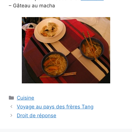
– Gâteau au macha
Categories
Cuisine
Voyage au pays des frères Tang
Droit de réponse