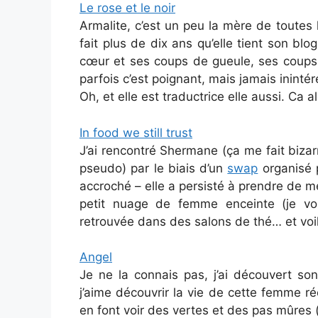
Le rose et le noir
Armalite, c’est un peu la mère de toutes 
fait plus de dix ans qu’elle tient son blo
cœur et ses coups de gueule, ses coups 
parfois c’est poignant, mais jamais ininté
Oh, et elle est traductrice elle aussi. Ca al
In food we still trust
J’ai rencontré Shermane (ça me fait bizarr
pseudo) par le biais d’un
swap
organisé p
accroché – elle a persisté à prendre de m
petit nuage de femme enceinte (je vou
retrouvée dans des salons de thé… et voilà
Angel
Je ne la connais pas, j’ai découvert so
j’aime découvrir la vie de cette femme ré
en font voir des vertes et des pas mûres (el