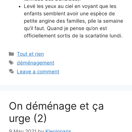
Levé les yeux au ciel en voyant que les
enfants semblent avoir une espèce de
petite angine des familles, pile la semaine
qu’il faut. Quand je pense qu’on est
officiellement sortis de la scarlatine lundi.
Categories
Tout et rien
Tags
déménagement
Leave a comment
On déménage et ça
urge (2)
9 May 2021
by
Kleoinparis