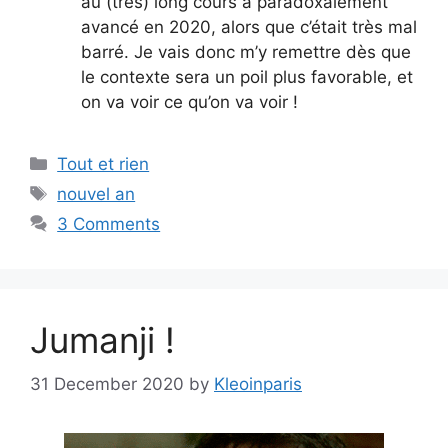
au (très) long cours a paradoxalement
avancé en 2020, alors que c’était très mal
barré. Je vais donc m’y remettre dès que
le contexte sera un poil plus favorable, et
on va voir ce qu’on va voir !
Categories
Tout et rien
Tags
nouvel an
3 Comments
Jumanji !
31 December 2020
by
Kleoinparis