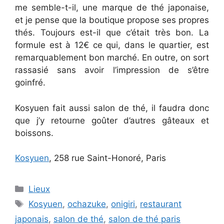
me semble-t-il, une marque de thé japonaise,
et je pense que la boutique propose ses propres
thés. Toujours est-il que c’était très bon. La
formule est à 12€ ce qui, dans le quartier, est
remarquablement bon marché. En outre, on sort
rassasié sans avoir l’impression de s’être
goinfré.
Kosyuen fait aussi salon de thé, il faudra donc
que j’y retourne goûter d’autres gâteaux et
boissons.
Kosyuen
, 258 rue Saint-Honoré, Paris
Categories
Lieux
Tags
Kosyuen
,
ochazuke
,
onigiri
,
restaurant
japonais
,
salon de thé
,
salon de thé paris