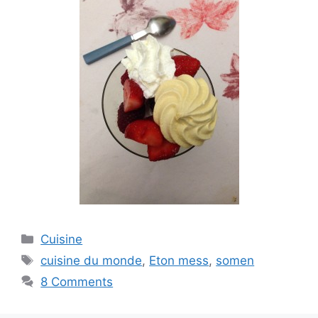
Categories
Cuisine
Tags
cuisine du monde
,
Eton mess
,
somen
8 Comments