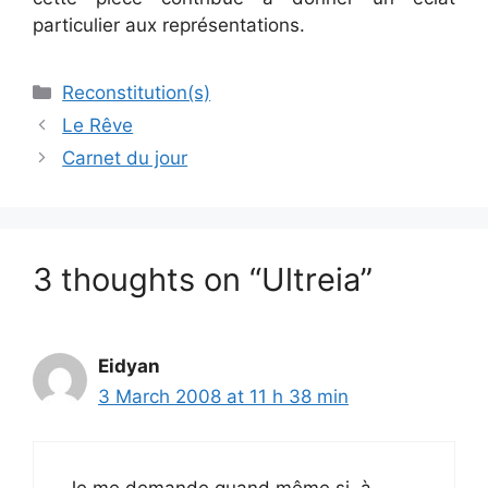
particulier aux représentations.
Categories
Reconstitution(s)
Le Rêve
Carnet du jour
3 thoughts on “Ultreia”
Eidyan
3 March 2008 at 11 h 38 min
Je me demande quand même si, à