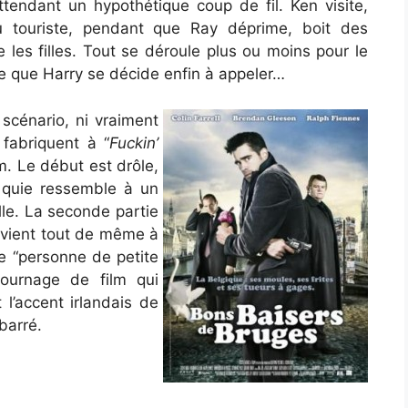
attendant un hypothétique coup de fil. Ken visite,
au touriste, pendant que Ray déprime, boit des
 les filles. Tout se déroule plus ou moins pour le
ce que Harry se décide enfin à appeler…
scénario, ni vraiment
fabriquent à “
Fuckin’
lm. Le début est drôle,
 quie ressemble à un
ille. La seconde partie
rvient tout de même à
 “personne de petite
tournage de film qui
 l’accent irlandais de
 barré.