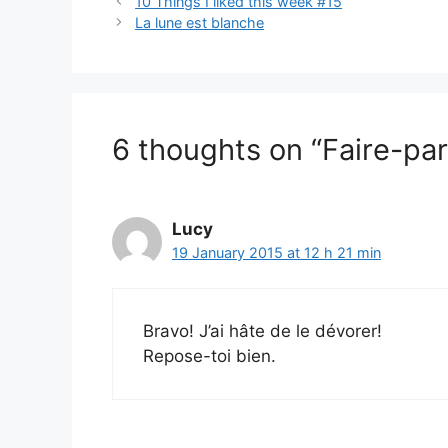
10 Things I liked this week #15
La lune est blanche
6 thoughts on “Faire-par
Lucy
19 January 2015 at 12 h 21 min
Bravo! J’ai hâte de le dévorer!
Repose-toi bien.