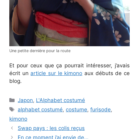
Une petite dernière pour la route
Et pour ceux que ça pourrait intéresser, j’avais
écrit un
article sur le kimono
aux débuts de ce
blog.
Categories
Japon
,
L'Alphabet costumé
Tags
alphabet costumé
,
costume
,
furisode
,
kimono
Swap pays : les colis reçus
En ce moment j’ai envie de…