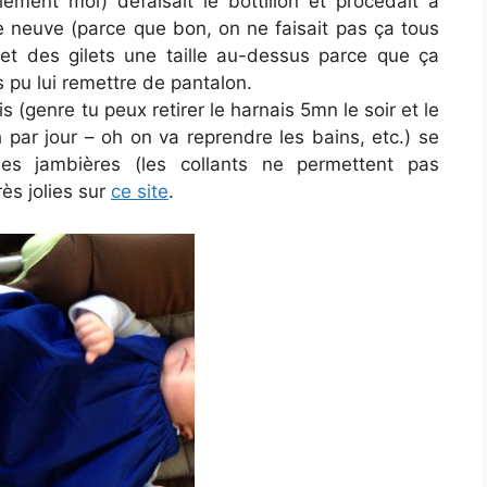
lement moi) défaisait le bottillon et procédait à
e neuve (parce que bon, on ne faisait pas ça tous
 et des gilets une taille au-dessus parce que ça
 pu lui remettre de pantalon.
 (genre tu peux retirer le harnais 5mn le soir et le
h par jour – oh on va reprendre les bains, etc.) se
es jambières (les collants ne permettent pas
rès jolies sur
ce site
.