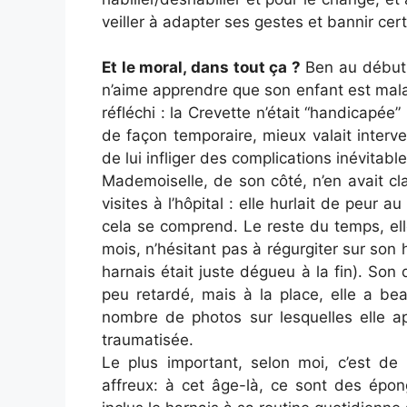
veiller à adapter ses gestes et bannir cert
Et le moral, dans tout ça ?
Ben au début, 
n’aime apprendre que son enfant est malad
réfléchi : la Crevette n’était “handicapée
de façon temporaire, mieux valait interv
de lui infliger des complications inévitab
Mademoiselle, de son côté, n’en avait cl
visites à l’hôpital : elle hurlait de peur 
cela se comprend. Le reste du temps, e
mois, n’hésitant pas à régurgiter sur son h
harnais était juste dégueu à la fin). S
peu retardé, mais à la place, elle a be
nombre de photos sur lesquelles elle ap
traumatisée.
Le plus important, selon moi, c’est de n
affreux: à cet âge-là, ce sont des épon