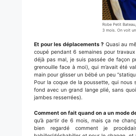
Robe Petit Bateau,
3 mois. On voit un 
Et pour les déplacements ?
Quasi au mê
coupé pendant 6 semaines pour travaux d
déjà pas mal, je suis passée de façon p
grenouille face à moi), qui m’avait été va
main pour glisser un bébé un peu “statique
Pour la coque de la poussette, qui nous se
fond avec un grand lange plié, sans quoi
jambes resserrées).
Comment on fait quand on a un mode de
qu’à partir de 6 mois, mais ça ne chan
bien regardé comment je procédais
habiller/déshabiller et pour le change, et a