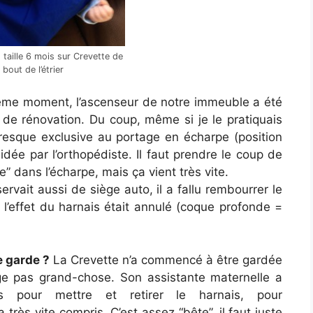
 taille 6 mois sur Crevette de
bout de l’étrier
me moment, l’ascenseur de notre immeuble a été
e rénovation. Du coup, même si je le pratiquais
resque exclusive au portage en écharpe (position
lidée par l’orthopédiste. Il faut prendre le coup de
” dans l’écharpe, mais ça vient très vite.
rvait aussi de siège auto, il a fallu rembourrer le
 l’effet du harnais était annulé (coque profonde =
 garde ?
La Crevette n’a commencé à être gardée
ge pas grand-chose. Son assistante maternelle a
 pour mettre et retirer le harnais, pour
 très vite compris. C’est assez “bête”, il faut juste