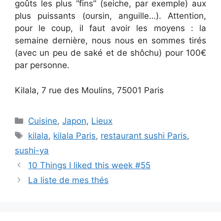
goûts les plus “fins” (seiche, par exemple) aux
plus puissants (oursin, anguille…). Attention,
pour le coup, il faut avoir les moyens : la
semaine dernière, nous nous en sommes tirés
(avec un peu de saké et de shôchu) pour 100€
par personne.
Kilala, 7 rue des Moulins, 75001 Paris
Categories
Cuisine
,
Japon
,
Lieux
Tags
kilala
,
kilala Paris
,
restaurant sushi Paris
,
sushi-ya
10 Things I liked this week #55
La liste de mes thés