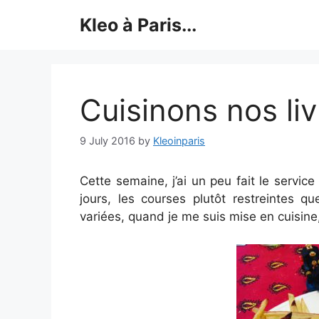
Skip
Kleo à Paris...
to
content
Cuisinons nos li
9 July 2016
by
Kleoinparis
Cette semaine, j’ai un peu fait le servic
jours, les courses plutôt restreintes qu
variées, quand je me suis mise en cuisine,