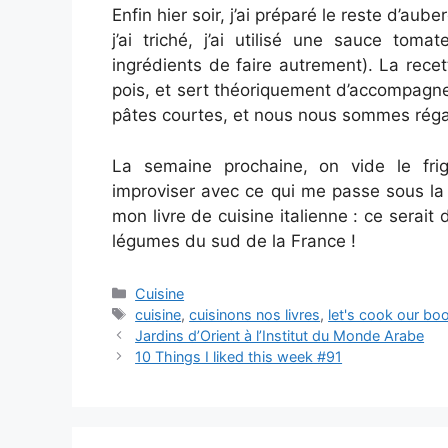
Enfin hier soir, j’ai préparé le reste d’aub
j’ai triché, j’ai utilisé une sauce tom
ingrédients de faire autrement). La recet
pois, et sert théoriquement d’accompagne
pâtes courtes, et nous nous sommes réga
La semaine prochaine, on vide le frig
improviser avec ce qui me passe sous la 
mon livre de cuisine italienne : ce serait
légumes du sud de la France !
Categories
Cuisine
Tags
cuisine
,
cuisinons nos livres
,
let's cook our bo
Jardins d’Orient à l’Institut du Monde Arabe
10 Things I liked this week #91