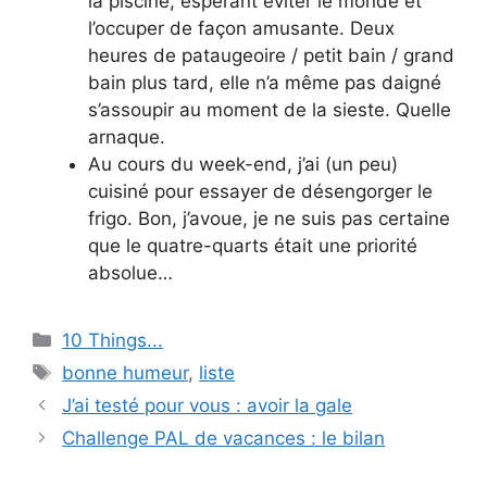
la piscine, espérant éviter le monde et
l’occuper de façon amusante. Deux
heures de pataugeoire / petit bain / grand
bain plus tard, elle n’a même pas daigné
s’assoupir au moment de la sieste. Quelle
arnaque.
Au cours du week-end, j’ai (un peu)
cuisiné pour essayer de désengorger le
frigo. Bon, j’avoue, je ne suis pas certaine
que le quatre-quarts était une priorité
absolue…
Categories
10 Things...
Tags
bonne humeur
,
liste
J’ai testé pour vous : avoir la gale
Challenge PAL de vacances : le bilan