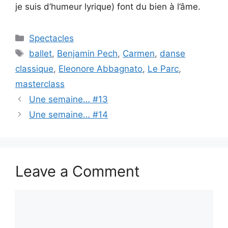
je suis d’humeur lyrique) font du bien à l’âme.
Categories
Spectacles
Tags
ballet
,
Benjamin Pech
,
Carmen
,
danse
classique
,
Eleonore Abbagnato
,
Le Parc
,
masterclass
Une semaine… #13
Une semaine… #14
Leave a Comment
Comment