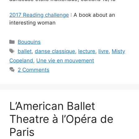
2017 Reading challenge
: A book about an
interesting woman
Categories
Bouquins
Tags
ballet
,
danse classique
,
lecture
,
livre
,
Misty
Copeland
,
Une vie en mouvement
2 Comments
L’American Ballet
Theatre à l’Opéra de
Paris