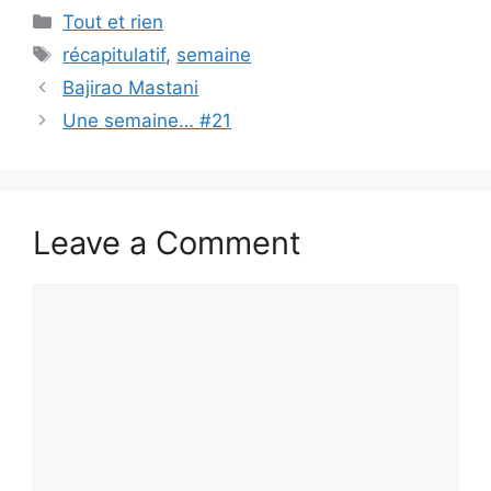
Categories
Tout et rien
Tags
récapitulatif
,
semaine
Bajirao Mastani
Une semaine… #21
Leave a Comment
Comment