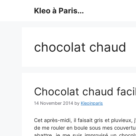
Skip
Kleo à Paris...
to
content
chocolat chaud
Chocolat chaud faci
14 November 2014
by
Kleoinparis
Cet après-midi, il faisait gris et pluvieux
de me rouler en boule sous mes couvertu
abattre, je me suis improvisé un choco