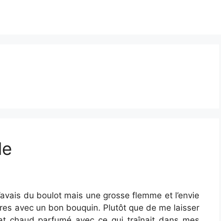
le
, j’avais du boulot mais une grosse flemme et l’envie
res avec un bon bouquin. Plutôt que de me laisser
lat chaud parfumé avec ce qui traînait dans mes