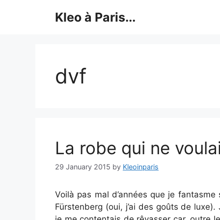
Skip
Kleo à Paris...
to
content
dvf
La robe qui ne voula
29 January 2015
by
Kleoinparis
Voilà pas mal d’années que je fantasme 
Fürstenberg (oui, j’ai des goûts de luxe). 
je me contentais de rêvasser car, outre les 