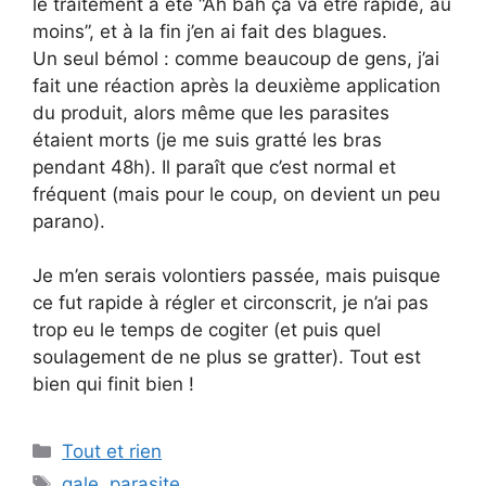
le traitement a été “Ah bah ça va être rapide, au
moins”, et à la fin j’en ai fait des blagues.
Un seul bémol : comme beaucoup de gens, j’ai
fait une réaction après la deuxième application
du produit, alors même que les parasites
étaient morts (je me suis gratté les bras
pendant 48h). Il paraît que c’est normal et
fréquent (mais pour le coup, on devient un peu
parano).
Je m’en serais volontiers passée, mais puisque
ce fut rapide à régler et circonscrit, je n’ai pas
trop eu le temps de cogiter (et puis quel
soulagement de ne plus se gratter). Tout est
bien qui finit bien !
Categories
Tout et rien
Tags
gale
,
parasite