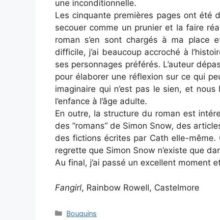
une inconditionnelle.
Les cinquante premières pages ont été diff
secouer comme un prunier et la faire ré
roman s’en sont chargés à ma place e
difficile, j’ai beaucoup accroché à l’histoi
ses personnages préférés. L’auteur dépasse
pour élaborer une réflexion sur ce qui 
imaginaire qui n’est pas le sien, et nous l
l’enfance à l’âge adulte.
En outre, la structure du roman est intér
des “romans” de Simon Snow, des articles s
des fictions écrites par Cath elle-même. 
regrette que Simon Snow n’existe que dans
Au final, j’ai passé un excellent moment et 
Fangirl
, Rainbow Rowell, Castelmore
Categories
Bouquins