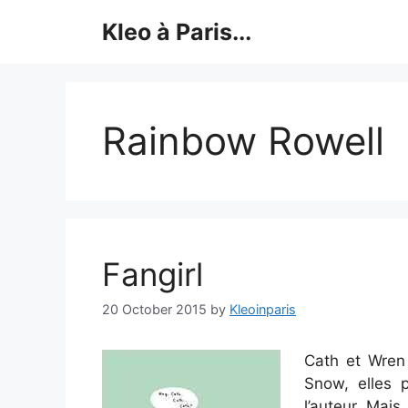
Skip
Kleo à Paris...
to
content
Rainbow Rowell
Fangirl
20 October 2015
by
Kleoinparis
Cath et Wren
Snow, elles 
l’auteur. Mais