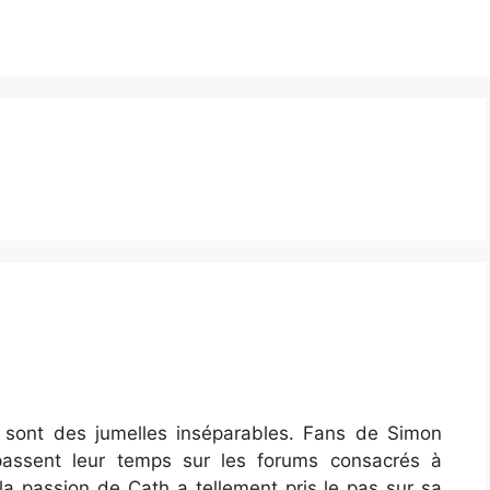
 sont des jumelles inséparables. Fans de Simon
passent leur temps sur les forums consacrés à
 la passion de Cath a tellement pris le pas sur sa