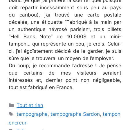
blanc (et que j’ai préféré laisser tel quel puisqu’il
doit repartir incessamment sous peu au pays
du caribou), j’ai trouvé une carte postale
décalée, une étiquette “Fabriqué à la main par
un authentique névrosé parisien”, trois billets
“Hell Bank Note” de 10.000$ et un mini-
tampon… qui représente un pou, je crois. Celui-
ci, j’ai égoïstement décidé de le garder, je suis
sûre que je trouverai un moyen de l’employer.
Du coup, je recommande l’adresse ! Je pense
que certains de mes visiteurs seraient
intéressés et, dernier point non négligeable,
tout est fabriqué en France.
Categories
Tout et rien
Tags
tampographe
,
tampographe Sardon
,
tampon
encreur