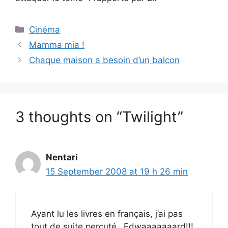
Categories
Cinéma
Mamma mia !
Chaque maison a besoin d’un balcon
3 thoughts on “Twilight”
Nentari
15 September 2008 at 19 h 26 min
Ayant lu les livres en français, j’ai pas
tout de suite percuté…Edwaaaaaaard!!!