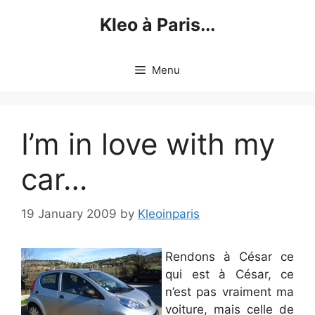
Skip
Kleo à Paris...
to
content
Menu
I’m in love with my
car…
19 January 2009
by
Kleoinparis
Rendons à César ce
qui est à César, ce
n’est pas vraiment ma
voiture, mais celle de