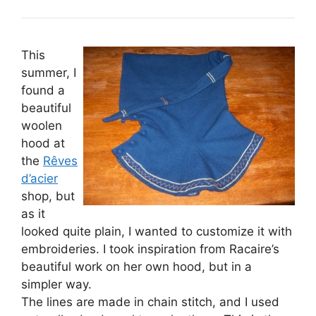
This
summer, I
found a
beautiful
woolen
hood at
the
Rêves
d’acier
shop, but
as it
looked quite plain, I wanted to customize it with
embroideries. I took inspiration from Racaire’s
beautiful work on her own hood, but in a
simpler way.
The lines are made in chain stitch, and I used