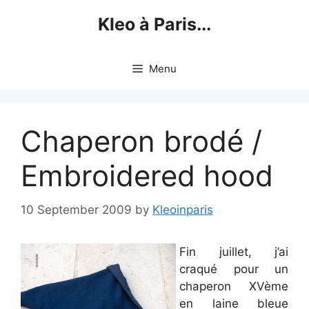
Skip
Kleo à Paris...
to
content
Menu
Chaperon brodé /
Embroidered hood
10 September 2009
by
Kleoinparis
Fin juillet, j’ai
craqué pour un
chaperon XVème
en laine bleue