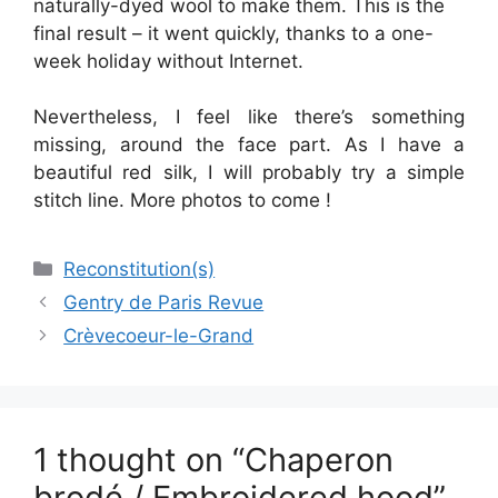
naturally-dyed wool to make them. This is the
final result – it went quickly, thanks to a one-
week holiday without Internet.
Nevertheless, I feel like there’s something
missing, around the face part. As I have a
beautiful red silk, I will probably try a simple
stitch line. More photos to come !
Categories
Reconstitution(s)
Gentry de Paris Revue
Crèvecoeur-le-Grand
1 thought on “Chaperon
brodé / Embroidered hood”