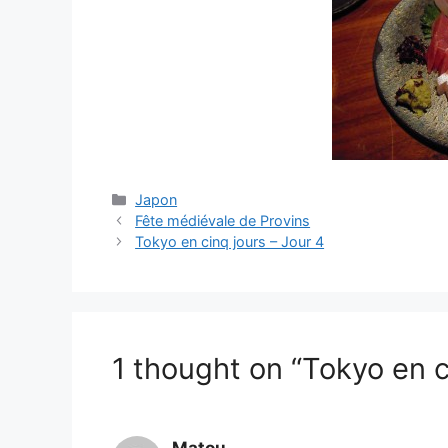
Categories
Japon
Fête médiévale de Provins
Tokyo en cinq jours – Jour 4
1 thought on “Tokyo en c