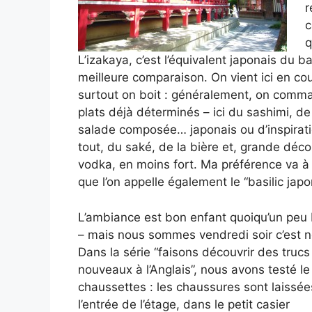
r
c
q
L’izakaya, c’est l’équivalent japonais du b
meilleure comparaison. On vient ici en c
surtout on boit : généralement, on comma
plats déjà déterminés – ici du sashimi, d
salade composée… japonais ou d’inspiratio
tout, du saké, de la bière et, grande déco
vodka, en moins fort. Ma préférence va à l
que l’on appelle également le “basilic japo
L’ambiance est bon enfant quoiqu’un peu
– mais nous sommes vendredi soir c’est n
Dans la série “faisons découvrir des trucs
nouveaux à l’Anglais”, nous avons testé le
chaussettes : les chaussures sont laissée
l’entrée de l’étage, dans le petit casier