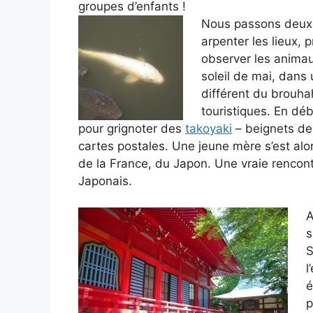
groupes d’enfants !
Nous passons deux
arpenter les lieux, 
observer les animau
soleil de mai, dans
différent du brouha
touristiques. En dé
pour grignoter des
takoyaki
– beignets de 
cartes postales. Une jeune mère s’est alor
de la France, du Japon. Une vraie rencont
Japonais.
A
s
S
l
é
p