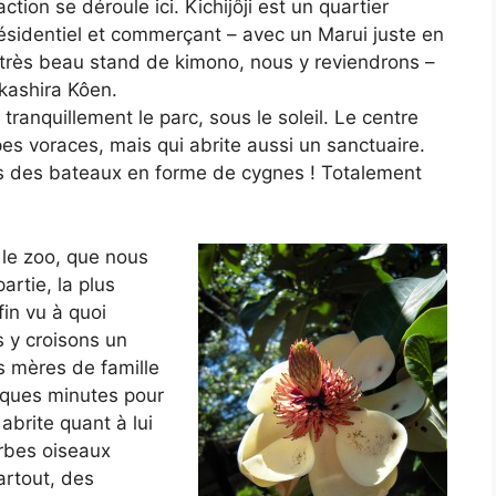
’action se déroule ici. Kichijôji est un quartier
ésidentiel et commerçant – avec un Marui juste en
un très beau stand de kimono, nous y reviendrons –
kashira Kôen.
ranquillement le parc, sous le soleil. Le centre
es voraces, mais qui abrite aussi un sanctuaire.
s des bateaux en forme de cygnes ! Totalement
t le zoo, que nous
rtie, la plus
fin vu à quoi
 y croisons un
s mères de famille
elques minutes pour
abrite quant à lui
rbes oiseaux
artout, des