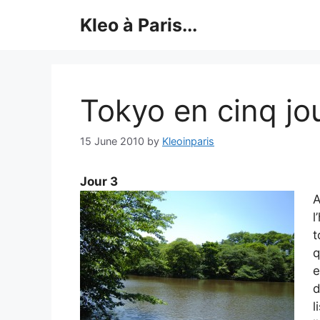
Skip
Kleo à Paris...
to
content
Tokyo en cinq jo
15 June 2010
by
Kleoinparis
Jour 3
A
l
t
q
e
d
l