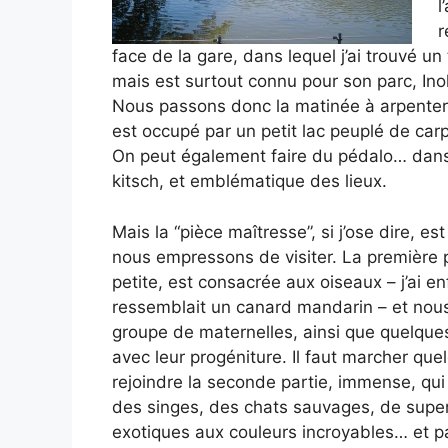
l
r
face de la gare, dans lequel j’ai trouvé 
mais est surtout connu pour son parc, Ino
Nous passons donc la matinée à arpenter t
est occupé par un petit lac peuplé de carp
On peut également faire du pédalo… dan
kitsch, et emblématique des lieux.
Mais la “pièce maîtresse”, si j’ose dire, es
nous empressons de visiter. La première pa
petite, est consacrée aux oiseaux – j’ai en
ressemblait un canard mandarin – et nous
groupe de maternelles, ainsi que quelque
avec leur progéniture. Il faut marcher qu
rejoindre la seconde partie, immense, qui 
des singes, des chats sauvages, de supe
exotiques aux couleurs incroyables… et p