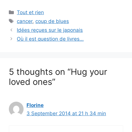
Categories
Tout et rien
Tags
cancer
,
coup de blues
Idées reçues sur le japonais
Où il est question de livres…
5 thoughts on “Hug your
loved ones”
Florine
3 September 2014 at 21 h 34 min