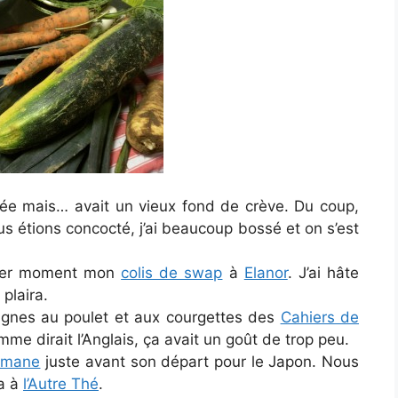
rnée mais… avait un vieux fond de crève. Du coup,
 étions concocté, j’ai beaucoup bossé et on s’est
rnier moment mon
colis de swap
à
Elanor
. J’ai hâte
 plaira.
asagnes au poulet et aux courgettes des
Cahiers de
omme dirait l’Anglais, ça avait un goût de trop peu.
rmane
juste avant son départ pour le Japon. Nous
a à
l’Autre Thé
.