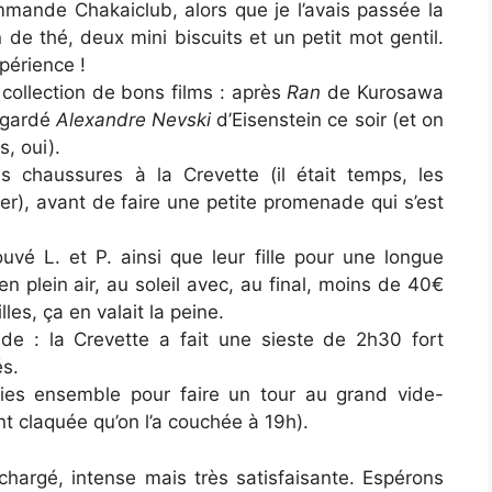
mmande Chakaiclub, alors que je l’avais passée la
n de thé, deux mini biscuits et un petit mot gentil.
périence !
collection de bons films : après
Ran
de Kurosawa
regardé
Alexandre Nevski
d’Eisenstein ce soir (et on
, oui).
s chaussures à la Crevette (il était temps, les
r), avant de faire une petite promenade qui s’est
vé L. et P. ainsi que leur fille pour une longue
 en plein air, au soleil avec, au final, moins de 40€
les, ça en valait la peine.
de : la Crevette a fait une sieste de 2h30 fort
és.
ies ensemble pour faire un tour au grand vide-
ment claquée qu’on l’a couchée à 19h).
hargé, intense mais très satisfaisante. Espérons