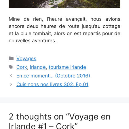
Mine de rien, l’heure avançait, nous avions
encore deux heures de route jusqu’au cottage
et la pluie tombait, alors on est repartis pour de
nouvelles aventures.
Categories
Voyages
Tags
Cork
,
Irlande
,
tourisme Irlande
En ce moment… (Octobre 2016)
Cuisinons nos livres S02, Ep.01
2 thoughts on “Voyage en
Irlande #1 – Cork”