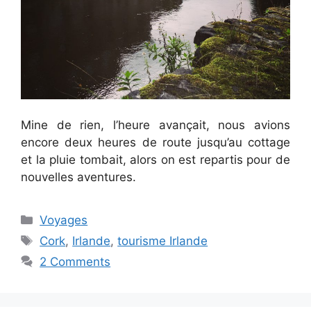
Mine de rien, l’heure avançait, nous avions
encore deux heures de route jusqu’au cottage
et la pluie tombait, alors on est repartis pour de
nouvelles aventures.
Categories
Voyages
Tags
Cork
,
Irlande
,
tourisme Irlande
2 Comments