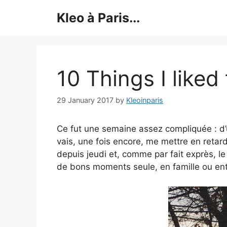
Skip
Kleo à Paris...
to
content
10 Things I liked
29 January 2017
by
Kleoinparis
Ce fut une semaine assez compliquée : d’un
vais, une fois encore, me mettre en retar
depuis jeudi et, comme par fait exprès, le T
de bons moments seule, en famille ou ent