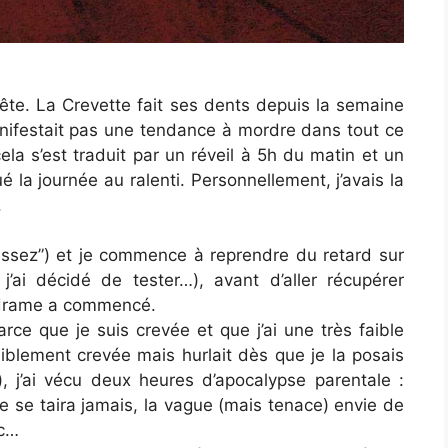
fête. La Crevette fait ses dents depuis la semaine
manifestait pas une tendance à mordre dans tout ce
cela s’est traduit par un réveil à 5h du matin et un
é la journée au ralenti. Personnellement, j’avais la
.
as assez”) et je commence à reprendre du retard sur
’ai décidé de tester…), avant d’aller récupérer
 drame a commencé.
rce que je suis crevée et que j’ai une très faible
isiblement crevée mais hurlait dès que je la posais
), j’ai vécu deux heures d’apocalypse parentale :
ne se taira jamais, la vague (mais tenace) envie de
ec…