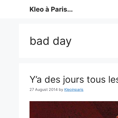
Skip
Kleo à Paris...
to
content
bad day
Y’a des jours tous le
27 August 2014
by
Kleoinparis