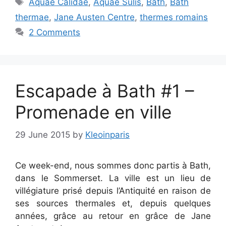
Tags
Aquae Calidae
,
Aquae Sulis
,
Bath
,
Bath
thermae
,
Jane Austen Centre
,
thermes romains
2 Comments
Escapade à Bath #1 –
Promenade en ville
29 June 2015
by
Kleoinparis
Ce week-end, nous sommes donc partis à Bath,
dans le Sommerset. La ville est un lieu de
villégiature prisé depuis l’Antiquité en raison de
ses sources thermales et, depuis quelques
années, grâce au retour en grâce de Jane