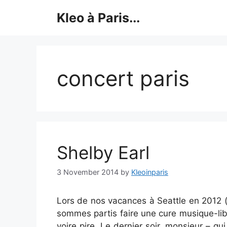
Skip
Kleo à Paris...
to
content
concert paris
Shelby Earl
3 November 2014
by
Kleoinparis
Lors de nos vacances à Seattle en 2012 (s
sommes partis faire une cure musique-libr
voire pire. Le dernier soir, monsieur – qu