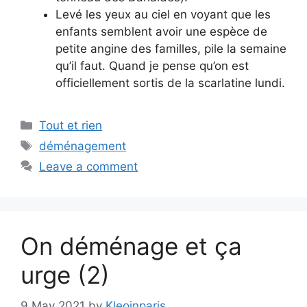
Levé les yeux au ciel en voyant que les
enfants semblent avoir une espèce de
petite angine des familles, pile la semaine
qu’il faut. Quand je pense qu’on est
officiellement sortis de la scarlatine lundi.
Categories
Tout et rien
Tags
déménagement
Leave a comment
On déménage et ça
urge (2)
9 May 2021
by
Kleoinparis