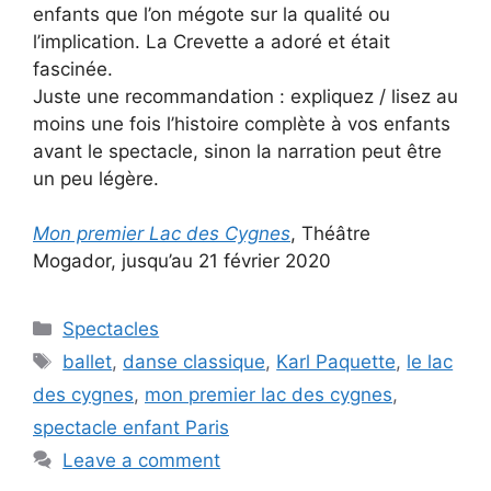
enfants que l’on mégote sur la qualité ou
l’implication. La Crevette a adoré et était
fascinée.
Juste une recommandation : expliquez / lisez au
moins une fois l’histoire complète à vos enfants
avant le spectacle, sinon la narration peut être
un peu légère.
Mon premier Lac des Cygnes
, Théâtre
Mogador, jusqu’au 21 février 2020
Categories
Spectacles
Tags
ballet
,
danse classique
,
Karl Paquette
,
le lac
des cygnes
,
mon premier lac des cygnes
,
spectacle enfant Paris
Leave a comment