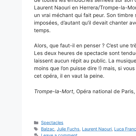
Laurent Naouri en Herrera/Trompe-la-Mort/
un vrai méchant qui fait peur. Son timbre s
imposées, d’autant qu’il devait chanter a
temps.
Alors, que faut-il en penser ? C’est une tr
Les deux heures de spectacle sont tendu
laissent aucun répit au public. La musiqu
moins que l’on puisse dire !) mais, si vou
cet opéra, il en vaut la peine.
Trompe-la-Mort
, Opéra national de Paris,
Categories
Spectacles
Tags
Balzac
,
Julie Fuchs
,
Laurent Naouri
,
Luca Fran
Leave a comment