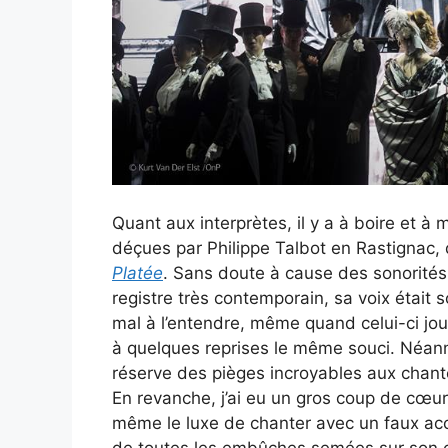
Quant aux interprètes, il y a à boire et
déçues par Philippe Talbot en Rastignac, 
Platée
. Sans doute à cause des sonorités 
registre très contemporain, sa voix était s
mal à l’entendre, même quand celui-ci jou
à quelques reprises le même souci. Néanmo
réserve des pièges incroyables aux chant
En revanche, j’ai eu un gros coup de cœu
même le luxe de chanter avec un faux acce
de toutes les embûches semées sur son c