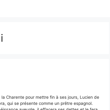
i
ns la Charente pour mettre fin à ses jours, Lucien de
ra, qui se présente comme un prêtre espagnol.
issance aveugle, il effacera ses dettes et le fera