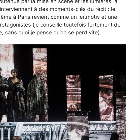
 soutenue par la mise en scène et les lumières, à
i interviennent à des moments-clés du récit : le
ême à Paris revient comme un leitmotiv et une
rotagonistes (je conseille toutefois fortement de
e, sans quoi je pense qu’on se perd vite).