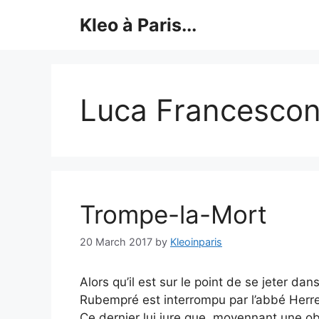
Skip
Kleo à Paris...
to
content
Luca Francescon
Trompe-la-Mort
20 March 2017
by
Kleoinparis
Alors qu’il est sur le point de se jeter da
Rubempré est interrompu par l’abbé Herre
Ce dernier lui jure que, moyennant une obé