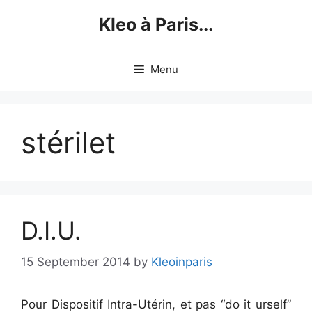
Skip
Kleo à Paris...
to
content
Menu
stérilet
D.I.U.
15 September 2014
by
Kleoinparis
Pour Dispositif Intra-Utérin, et pas “do it urself”