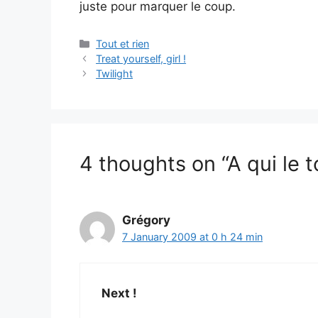
juste pour marquer le coup.
Categories
Tout et rien
Treat yourself, girl !
Twilight
4 thoughts on “A qui le t
Grégory
7 January 2009 at 0 h 24 min
Next !