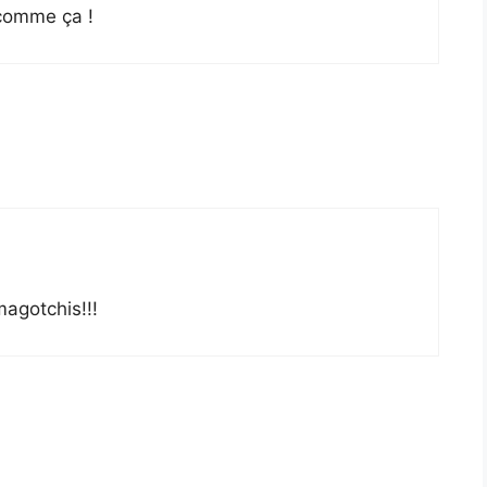
 comme ça !
agotchis!!!