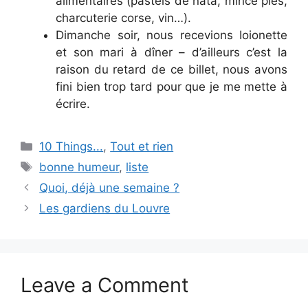
alimentaires (pastels de nata, mince pies,
charcuterie corse, vin…).
Dimanche soir, nous recevions Ioionette
et son mari à dîner – d’ailleurs c’est la
raison du retard de ce billet, nous avons
fini bien trop tard pour que je me mette à
écrire.
Categories
10 Things...
,
Tout et rien
Tags
bonne humeur
,
liste
Quoi, déjà une semaine ?
Les gardiens du Louvre
Leave a Comment