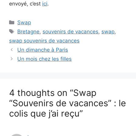
envoyé, c’est
ici
.
Categories
Swap
Tags
Bretagne
,
souvenirs de vacances
,
swap
,
swap souvenirs de vacances
Un dimanche à Paris
Un mois chez les filles
4 thoughts on “Swap
“Souvenirs de vacances” : le
colis que j’ai reçu”