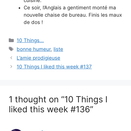
cuisine.
Ce soir, l’Anglais a gentiment monté ma
nouvelle chaise de bureau. Finis les maux
de dos !
Categories
10 Things...
Tags
bonne humeur
,
liste
L’amie prodigieuse
10 Things I liked this week #137
1 thought on “10 Things I
liked this week #136”