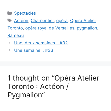
Categories
Spectacles
Tags
Actéon
,
Charpentier
,
opéra
,
Opera Atelier
Toronto
,
opéra royal de Versailles
,
pygmalion
,
Rameau
Une, deux semaines… #32
Une semaine… #33
1 thought on “Opéra Atelier
Toronto : Actéon /
Pygmalion”