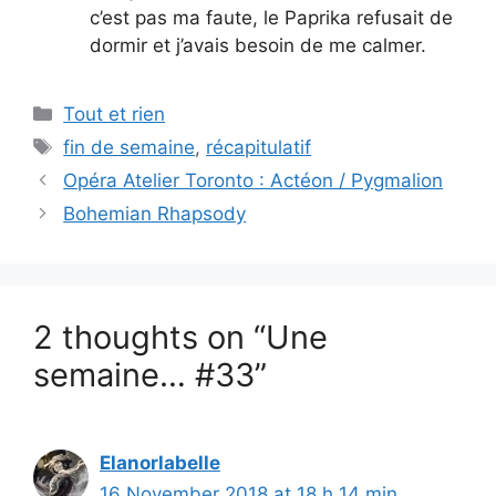
c’est pas ma faute, le Paprika refusait de
dormir et j’avais besoin de me calmer.
Categories
Tout et rien
Tags
fin de semaine
,
récapitulatif
Opéra Atelier Toronto : Actéon / Pygmalion
Bohemian Rhapsody
2 thoughts on “Une
semaine… #33”
Elanorlabelle
16 November 2018 at 18 h 14 min