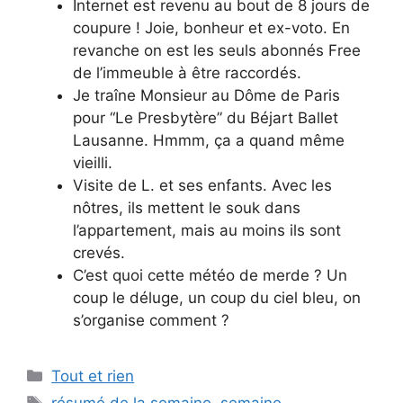
Internet est revenu au bout de 8 jours de
coupure ! Joie, bonheur et ex-voto. En
revanche on est les seuls abonnés Free
de l’immeuble à être raccordés.
Je traîne Monsieur au Dôme de Paris
pour “Le Presbytère” du Béjart Ballet
Lausanne. Hmmm, ça a quand même
vieilli.
Visite de L. et ses enfants. Avec les
nôtres, ils mettent le souk dans
l’appartement, mais au moins ils sont
crevés.
C’est quoi cette météo de merde ? Un
coup le déluge, un coup du ciel bleu, on
s’organise comment ?
Categories
Tout et rien
Tags
résumé de la semaine
,
semaine