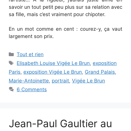
savoir un tout petit peu plus sur sa relation avec
sa fille, mais c’est vraiment pour chipoter.
En un mot comme en cent : courez-y, ça vaut
largement son prix.
Categories
Tout et rien
Tags
Elisabeth Louise Vigée Le Brun
,
exposition
Paris
,
exposition Vigée Le Brun
,
Grand Palais
,
Marie-Antoinette
,
portrait
,
Vigée Le Brun
6 Comments
Jean-Paul Gaultier au