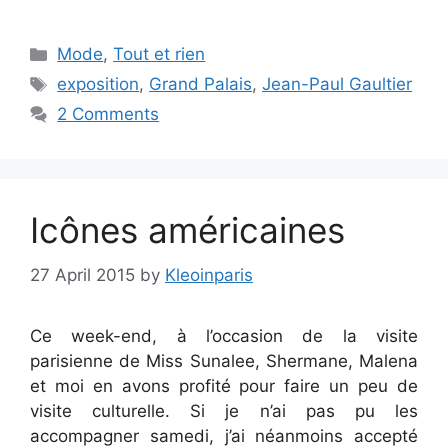
Categories
Mode
,
Tout et rien
Tags
exposition
,
Grand Palais
,
Jean-Paul Gaultier
2 Comments
Icônes américaines
27 April 2015
by
Kleoinparis
Ce week-end, à l’occasion de la visite
parisienne de Miss Sunalee, Shermane, Malena
et moi en avons profité pour faire un peu de
visite culturelle. Si je n’ai pas pu les
accompagner samedi, j’ai néanmoins accepté