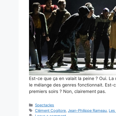
Est-ce que ça en valait la peine ? Oui. La 
le mélange des genres fonctionnait. Est-c
premiers soirs ? Non, clairement pas.
Categories
Spectacles
Tags
Clément Cogitore
,
Jean-Philippe Rameau
,
Les
Leave a comment