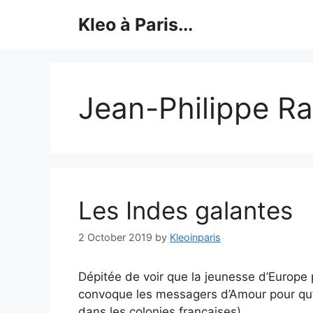
Skip
Kleo à Paris...
to
content
Jean-Philippe R
Les Indes galantes
2 October 2019
by
Kleoinparis
Dépitée de voir que la jeunesse d’Europe 
convoque les messagers d’Amour pour qu’il
dans les colonies françaises).