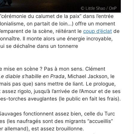
 “cérémonie du calumet de la paix” dans l’entrée
onialisme, on partait de loin…) offre un moment
emparent de la scène, réitérant le
coup d’éclat
de
connaître. Il monte alors une énergie incroyable,
 qui se déchaîne dans un tonnerre
ne mise en scène ? Pas à mon sens. Clément
Le diable s’habille en Prada
, Michael Jackson, le
mais pas que) sans mettre de liant. Le prologue,
ssez rigolo, jusqu’à l’arrivée de l’Amour et de ses
-torches aveuglantes (le public en fait les frais).
Sauvages fonctionnent assez bien, celle du Turc
s (les naufragés sont des migrants “accueillis”
er allemand), est assez brouillonne.