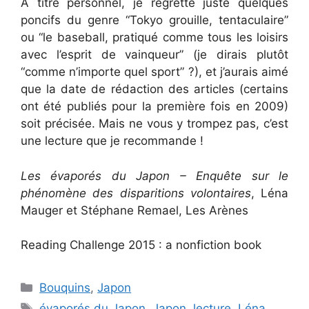
A titre personnel, je regrette juste quelques
poncifs du genre “Tokyo grouille, tentaculaire”
ou “le baseball, pratiqué comme tous les loisirs
avec l’esprit de vainqueur” (je dirais plutôt
“comme n’importe quel sport” ?), et j’aurais aimé
que la date de rédaction des articles (certains
ont été publiés pour la première fois en 2009)
soit précisée. Mais ne vous y trompez pas, c’est
une lecture que je recommande !
Les évaporés du Japon – Enquête sur le
phénomène des disparitions volontaires
, Léna
Mauger et Stéphane Remael, Les Arènes
Reading Challenge 2015 : a nonfiction book
Categories
Bouquins
,
Japon
Tags
évaporés du Japon
,
Japon
,
lecture
,
Léna