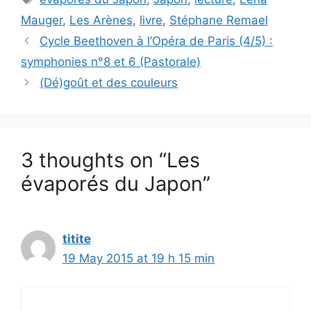
Mauger
,
Les Arènes
,
livre
,
Stéphane Remael
Cycle Beethoven à l’Opéra de Paris (4/5) :
symphonies n°8 et 6 (Pastorale)
(Dé)goût et des couleurs
3 thoughts on “Les
évaporés du Japon”
titite
19 May 2015 at 19 h 15 min