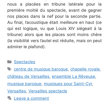
nous a placées en tribune latérale pour la
première moitié du spectacle, avant de gagner
nos places dans la nef pour la seconde partie.
Au final, l’acoustique était meilleure en haut (ce
qui est logique, vu que Louis XIV siégeait à la
tribune) alors que les places sont moins chère
(la visibilité vers l’autel est réduite, mais on peut
admirer le plafond).
Categories
Spectacles
Tags
centre de musique baroque
,
chapelle royale
,
château de Versailles
,
ensemble La Rêveuse
,
musique baroque
,
musiques pour Saint-Cyr
,
Versailles
,
Versailles spectacle
Leave a comment