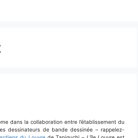
t
me dans la collaboration entre l’établissement du
les dessinateurs de bande dessinée – rappelez-
ardiens du Louvre
de Taniguchi –
L’île Louvre
est