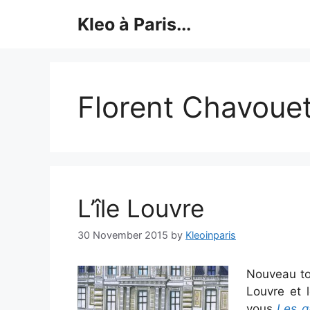
Skip
Kleo à Paris...
to
content
Florent Chavoue
L’île Louvre
30 November 2015
by
Kleoinparis
Nouveau to
Louvre et 
vous
Les g