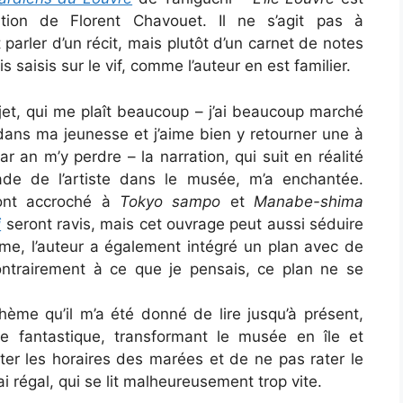
ution de Florent Chavouet. Il ne s’agit pas à
parler d’un récit, mais plutôt d’un carnet de notes
s saisis sur le vif, comme l’auteur en est familier.
jet, qui me plaît beaucoup – j’ai beaucoup marché
dans ma jeunesse et j’aime bien y retourner une à
ar an m’y perdre – la narration, qui suit en réalité
de de l’artiste dans le musée, m’a enchantée.
ont accroché à
Tokyo sampo
et
Manabe-shima
i
seront ravis, mais cet ouvrage peut aussi séduire
me, l’auteur a également intégré un plan avec de
ontrairement à ce que je pensais, ce plan ne se
ème qu’il m’a été donné de lire jusqu’à présent,
e fantastique, transformant le musée en île et
lter les horaires des marées et de ne pas rater le
i régal, qui se lit malheureusement trop vite.