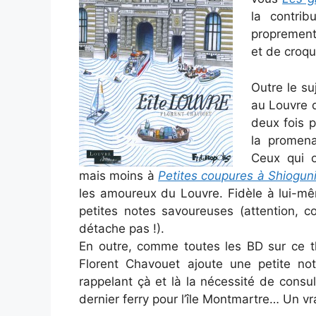
la contrib
proprement 
et de croqui
Outre le su
au Louvre 
deux fois p
la promena
Ceux qui 
mais moins à
Petites coupures à Shiogun
les amoureux du Louvre. Fidèle à lui-mê
petites notes savoureuses (attention, c
détache pas !).
En outre, comme toutes les BD sur ce th
Florent Chavouet ajoute une petite not
rappelant çà et là la nécessité de consu
dernier ferry pour l’île Montmartre… Un vra