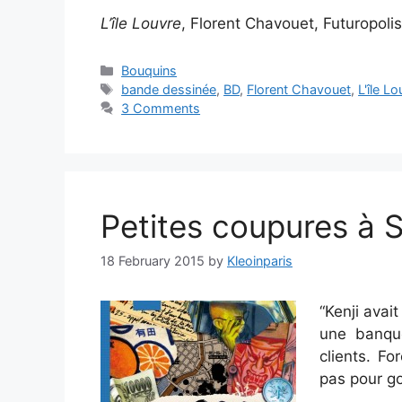
L’île Louvre
, Florent Chavouet, Futuropoli
Categories
Bouquins
Tags
bande dessinée
,
BD
,
Florent Chavouet
,
L'île L
3 Comments
Petites coupures à 
18 February 2015
by
Kleoinparis
“Kenji avai
une banque
clients. Fo
pas pour go