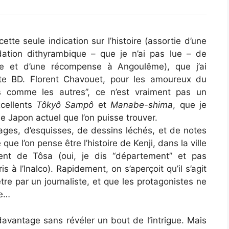
cette seule indication sur l’histoire (assortie d’une
tion dithyrambique – que je n’ai pas lue – de
re et d’une récompense à Angoulême), que j’ai
te BD. Florent Chavouet, pour les amoureux du
 comme les autres”, ce n’est vraiment pas un
xcellents
Tôkyô Sampô
et
Manabe-shima
, que je
e Japon actuel que l’on puisse trouver.
lages, d’esquisses, de dessins léchés, et de notes
ue l’on pense être l’histoire de Kenji, dans la ville
ent de Tôsa (oui, je dis “département” et pas
 à l’Inalco). Rapidement, on s’aperçoit qu’il s’agit
re par un journaliste, et que les protagonistes ne
re…
e davantage sans révéler un bout de l’intrigue. Mais