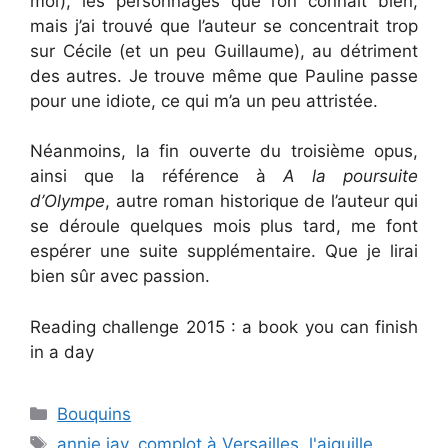
moi), les personnages que l’on connaît bien,
mais j’ai trouvé que l’auteur se concentrait trop
sur Cécile (et un peu Guillaume), au détriment
des autres. Je trouve même que Pauline passe
pour une idiote, ce qui m’a un peu attristée.
Néanmoins, la fin ouverte du troisième opus,
ainsi que la référence à
A la poursuite
d’Olympe
, autre roman historique de l’auteur qui
se déroule quelques mois plus tard, me font
espérer une suite supplémentaire. Que je lirai
bien sûr avec passion.
Reading challenge 2015 : a book you can finish
in a day
Categories
Bouquins
Tags
annie jay
,
complot à Versailles
,
l'aiguille